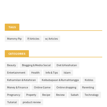
TAGS
Mommy Pip
P/ Articles
w/ Articles
CATEGORIES
Beauty
Blogging & Media Social
Diet & Kesihatan
Entertainment
Health
Info & Tips
Islam
Kehamilan & Kelahiran
Keibubapaan & Rumahtangga
Kiddos
Money & Finance
Online Game
Online shopping
Parenting
Pregnancy
Property
Recipe
Review
Sabah
Technology
Tutorial
product review