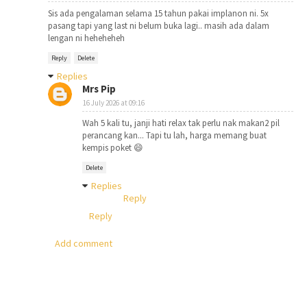
Sis ada pengalaman selama 15 tahun pakai implanon ni. 5x
pasang tapi yang last ni belum buka lagi.. masih ada dalam
lengan ni heheheheh
Reply
Delete
Replies
Mrs Pip
16 July 2026 at 09:16
Wah 5 kali tu, janji hati relax tak perlu nak makan2 pil
perancang kan... Tapi tu lah, harga memang buat
kempis poket 😄
Delete
Replies
Reply
Reply
Add comment