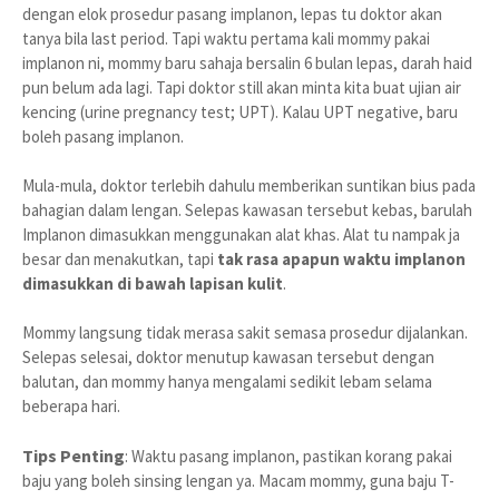
dengan elok prosedur pasang implanon, lepas tu doktor akan
tanya bila last period. Tapi waktu pertama kali mommy pakai
implanon ni, mommy baru sahaja bersalin 6 bulan lepas, darah haid
pun belum ada lagi. Tapi doktor still akan minta kita buat ujian air
kencing (urine pregnancy test; UPT). Kalau UPT negative, baru
boleh pasang implanon.
Mula-mula, doktor terlebih dahulu memberikan suntikan bius pada
bahagian dalam lengan. Selepas kawasan tersebut kebas, barulah
Implanon dimasukkan menggunakan alat khas. Alat tu nampak ja
besar dan menakutkan, tapi
tak rasa apapun waktu implanon
dimasukkan di bawah lapisan kulit
.
Mommy langsung tidak merasa sakit semasa prosedur dijalankan.
Selepas selesai, doktor menutup kawasan tersebut dengan
balutan, dan mommy hanya mengalami sedikit lebam selama
beberapa hari.
Tips Penting
: Waktu pasang implanon, pastikan korang pakai
baju yang boleh sinsing lengan ya. Macam mommy, guna baju T-