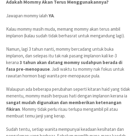
Adakah Mommy Akan Terus Menggunakannya?
YA
Jawapan mommy ialah
.
Kalau mommy masih muda, memang mommy akan terus ambil
implanon (kalau sudah tidak berhasrat untuk mengandung lagi).
Namun, lagi 3 tahun nanti, mommy bercadang untuk buka
implanon, dan selepas itu tak nak pasang implanon kali ke-3
kerana
3 tahun akan datang mommy sudahpun berada di
fasa pre-menopause
. Jadi waktu tu mommy nak fokus untuk
rawatan hormon bagi wanita pre-menopause pula.
Walaupun ada beberapa perubahan seperti kitaran haid yang tidak
menentu, mommy masih berpuas hati dengan implanon kerana ia
sangat mudah digunakan dan memberikan ketenangan
fikiran
. Mommy tidak perlu risau terlupa mengambil pil atau
membuat temu janji yang kerap.
Sudah tentu, setiap wanita mempunyai keadaan kesihatan dan
pengalaman yang berbeza. Sebelum memilih mana-mana kaedah