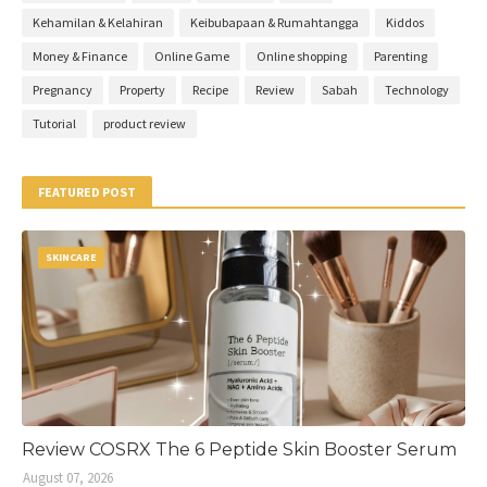
Kehamilan & Kelahiran
Keibubapaan & Rumahtangga
Kiddos
Money & Finance
Online Game
Online shopping
Parenting
Pregnancy
Property
Recipe
Review
Sabah
Technology
Tutorial
product review
FEATURED POST
SKINCARE
Review COSRX The 6 Peptide Skin Booster Serum
August 07, 2026