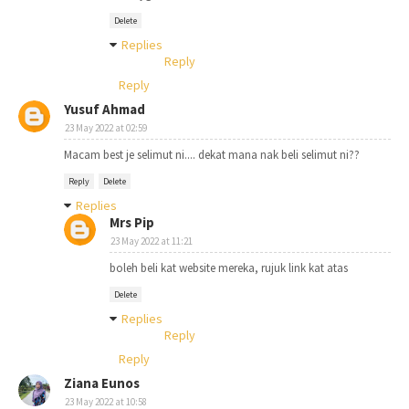
Delete
Replies
Reply
Reply
Yusuf Ahmad
23 May 2022 at 02:59
Macam best je selimut ni.... dekat mana nak beli selimut ni??
Reply
Delete
Replies
Mrs Pip
23 May 2022 at 11:21
boleh beli kat website mereka, rujuk link kat atas
Delete
Replies
Reply
Reply
Ziana Eunos
23 May 2022 at 10:58