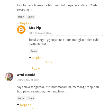
First tau ada blanket boleh bantu tidur nyenyak. Macam2 ada
sekarang ni
Reply
Delete
Replies
Mrs Pip
23 May 2022 at 11:22
betul sangat. yg susah nak tidur, mungkin boleh cuba
sloth blanket.
Delete
Replies
Reply
Reply
Atul Hamid
24 May 2022 at 07:34
saya suka sangat tidur selimut macam ni, memang setiap hari
tido pakai selimut ni, memang lena...
Reply
Delete
Replies