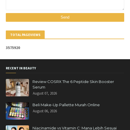
TOTAL PAGEVIEWS
3
5
7
5
9
2
0
RECENT IN BEAUTY
Review COSRX The 6 Peptide Skin Booster
Serum
August 07, 2026
Beli Make-Up Pallette Murah Online
August 06, 2026
Niacinamide vs Vitamin C: Mana Lebih Sesuai