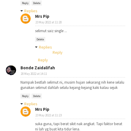
Reply
Delete
Replies
Mrs Pip
23 May 2022 at 11:20
selimut saiz single ...
Delete
Replies
Reply
Reply
Bonde Zaidalifah
20 May 2022 at 14:11
Nampak bestlah selimut ni, musim hujan sekarang nih kene selalu
gunakan selimut dahlah selalu kejang-kejang kaki kalau sejuk
Reply
Delete
Replies
Mrs Pip
23 May 2022 at 11:23
suka guna, tapi berat sikit nak angkat. Tapi faktor berat
ni lah yg buat kita tidur lena.