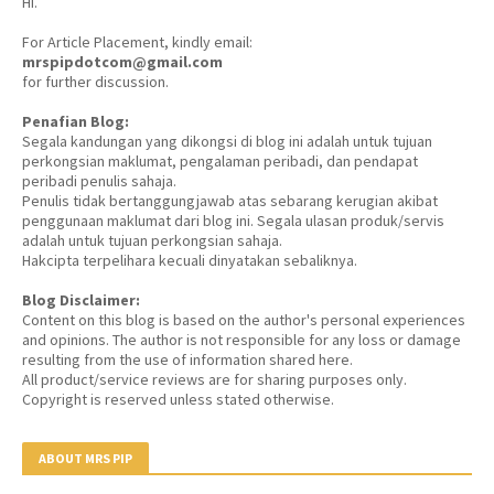
Hi.
For Article Placement, kindly email:
mrspipdotcom@gmail.com
for further discussion.
Penafian Blog:
Segala kandungan yang dikongsi di blog ini adalah untuk tujuan
perkongsian maklumat, pengalaman peribadi, dan pendapat
peribadi penulis sahaja.
Penulis tidak bertanggungjawab atas sebarang kerugian akibat
penggunaan maklumat dari blog ini. Segala ulasan produk/servis
adalah untuk tujuan perkongsian sahaja.
Hakcipta terpelihara kecuali dinyatakan sebaliknya.
Blog Disclaimer:
Content on this blog is based on the author's personal experiences
and opinions. The author is not responsible for any loss or damage
resulting from the use of information shared here.
All product/service reviews are for sharing purposes only.
Copyright is reserved unless stated otherwise.
ABOUT MRS PIP