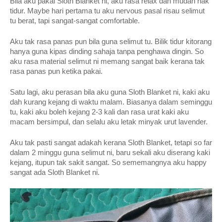
Bila aku pakai Sloth Blanket ni, aku rasa relax dan mudah nak 
tidur. Maybe hari pertama tu aku nervous pasal risau selimut 
tu berat, tapi sangat-sangat comfortable. 
Aku tak rasa panas pun bila guna selimut tu. Bilik tidur kitorang 
hanya guna kipas dinding sahaja tanpa penghawa dingin. So 
aku rasa material selimut ni memang sangat baik kerana tak 
rasa panas pun ketika pakai.
Satu lagi, aku perasan bila aku guna Sloth Blanket ni, kaki aku 
dah kurang kejang di waktu malam. Biasanya dalam seminggu 
tu, kaki aku boleh kejang 2-3 kali dan rasa urat kaki aku 
macam bersimpul, dan selalu aku letak minyak urut lavender. 
Aku tak pasti sangat adakah kerana Sloth Blanket, tetapi so far 
dalam 2 minggu guna selimut ni, baru sekali aku diserang kaki 
kejang, itupun tak sakit sangat. So sememangnya aku happy 
sangat ada Sloth Blanket ni.