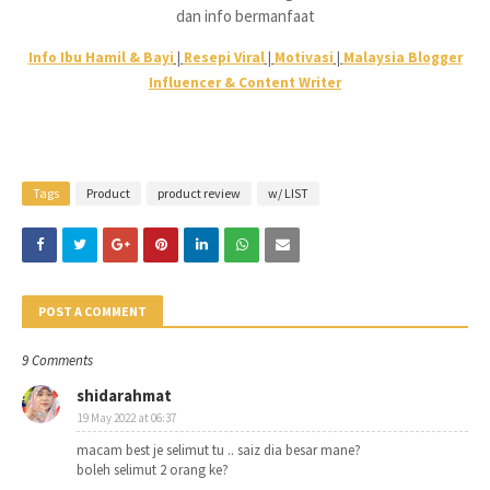
dan info bermanfaat
Info Ibu Hamil & Bayi
|
Resepi Viral
|
Motivasi
|
Malaysia Blogger
Influencer & Content Writer
Tags
Product
product review
w/ LIST
POST A COMMENT
9 Comments
shidarahmat
19 May 2022 at 06:37
macam best je selimut tu .. saiz dia besar mane?
boleh selimut 2 orang ke?